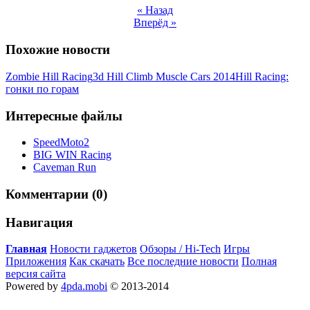
« Назад
Вперёд »
Похожие новости
Zombie Hill Racing
3d Hill Climb Muscle Cars 2014
Hill Racing:
гонки по горам
Интересные файлы
SpeedMoto2
BIG WIN Racing
Caveman Run
Комментарии (0)
Навигация
Главная
Новости гаджетов
Обзоры / Hi-Tech
Игры
Приложения
Как скачать
Все последние новости
Полная
версия сайта
Powered by
4pda.mobi
© 2013-2014