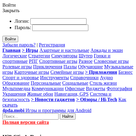
Войти
Закрыть
Логин:
Пароль:
Войти
Забыли пароль?
|
Регистрация
Главная
> Игры
Азартные и настольные
Аркады и экшн
Логические
Стратегии
Симуляторы
Шутер
Гонки и
спортивные
РПГ
Спортивные игры
Разное
Словесные игры
Ролевые игры
Приключения
Пазлы
Обучающие
Музыкальные
игры
Карточные игры
Семейные игры
> Приложения
Бизнес
Спорт и здоровье
Инструменты
Справочники
Аудио
Образование
Персональные
Социальные
Стиль жизни
Мультимедиа
Коммуникации
Офисные
Виджеты
Фотография
Украшения
Живые обои
Навигация, GPS
Система и
безопасность
> Новости гаджетов
> Обзоры / Hi-Tech
Как
скачать
4pda.mobi
Игры и программы для Android
Найти
Полная версия сайта