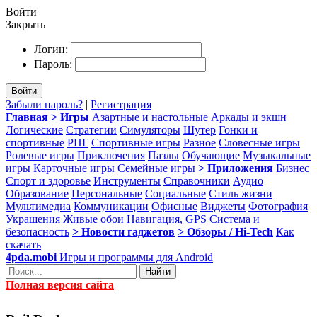
Войти
Закрыть
Логин:
Пароль:
Войти
Забыли пароль?
|
Регистрация
Главная
> Игры
Азартные и настольные
Аркады и экшн
Логические
Стратегии
Симуляторы
Шутер
Гонки и
спортивные
РПГ
Спортивные игры
Разное
Словесные игры
Ролевые игры
Приключения
Пазлы
Обучающие
Музыкальные
игры
Карточные игры
Семейные игры
> Приложения
Бизнес
Спорт и здоровье
Инструменты
Справочники
Аудио
Образование
Персональные
Социальные
Стиль жизни
Мультимедиа
Коммуникации
Офисные
Виджеты
Фотография
Украшения
Живые обои
Навигация, GPS
Система и
безопасность
> Новости гаджетов
> Обзоры / Hi-Tech
Как
скачать
4pda.mobi
Игры и программы для Android
Найти
Полная версия сайта