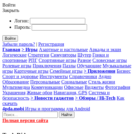
Войти
Закрыть
Логин:
Пароль:
Войти
Забыли пароль?
|
Регистрация
Главная
> Игры
Азартные и настольные
Аркады и экшн
Логические
Стратегии
Симуляторы
Шутер
Гонки и
спортивные
РПГ
Спортивные игры
Разное
Словесные игры
Ролевые игры
Приключения
Пазлы
Обучающие
Музыкальные
игры
Карточные игры
Семейные игры
> Приложения
Бизнес
Спорт и здоровье
Инструменты
Справочники
Аудио
Образование
Персональные
Социальные
Стиль жизни
Мультимедиа
Коммуникации
Офисные
Виджеты
Фотография
Украшения
Живые обои
Навигация, GPS
Система и
безопасность
> Новости гаджетов
> Обзоры / Hi-Tech
Как
скачать
4pda.mobi
Игры и программы для Android
Найти
Полная версия сайта