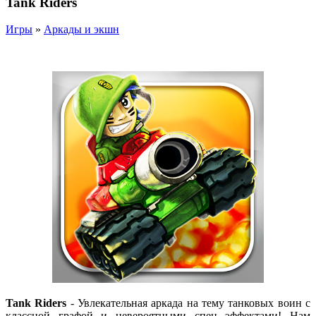
Tank Riders
Игры
»
Аркады и экшн
Tank Riders
- Увлекательная аркада на тему танковых воин с
классной графой и невероятными спец эффектами! Нам