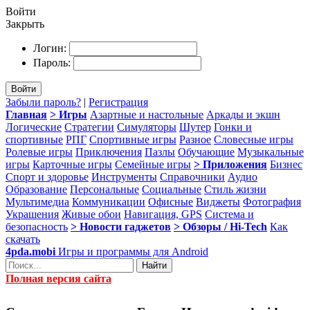
Войти
Закрыть
Логин:
Пароль:
Войти
Забыли пароль?
|
Регистрация
Главная
> Игры
Азартные и настольные
Аркады и экшн
Логические
Стратегии
Симуляторы
Шутер
Гонки и
спортивные
РПГ
Спортивные игры
Разное
Словесные игры
Ролевые игры
Приключения
Пазлы
Обучающие
Музыкальные
игры
Карточные игры
Семейные игры
> Приложения
Бизнес
Спорт и здоровье
Инструменты
Справочники
Аудио
Образование
Персональные
Социальные
Стиль жизни
Мультимедиа
Коммуникации
Офисные
Виджеты
Фотография
Украшения
Живые обои
Навигация, GPS
Система и
безопасность
> Новости гаджетов
> Обзоры / Hi-Tech
Как
скачать
4pda.mobi
Игры и программы для Android
Найти
Полная версия сайта