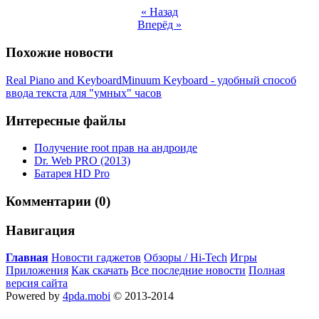
« Назад
Вперёд »
Похожие новости
Real Piano and Keyboard
Minuum Keyboard - удобный способ
ввода текста для "умных" часов
Интересные файлы
Получение root прав на андроиде
Dr. Web PRO (2013)
Батарея HD Pro
Комментарии (0)
Навигация
Главная
Новости гаджетов
Обзоры / Hi-Tech
Игры
Приложения
Как скачать
Все последние новости
Полная
версия сайта
Powered by
4pda.mobi
© 2013-2014