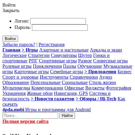
Войти
Закрыть
Логин:
Пароль:
Войти
Забыли пароль?
|
Регистрация
Главная
> Игры
Азартные и настольные
Аркады и экшн
Логические
Стратегии
Симуляторы
Шутер
Гонки и
спортивные
РПГ
Спортивные игры
Разное
Словесные игры
Ролевые игры
Приключения
Пазлы
Обучающие
Музыкальные
игры
Карточные игры
Семейные игры
> Приложения
Бизнес
Спорт и здоровье
Инструменты
Справочники
Аудио
Образование
Персональные
Социальные
Стиль жизни
Мультимедиа
Коммуникации
Офисные
Виджеты
Фотография
Украшения
Живые обои
Навигация, GPS
Система и
безопасность
> Новости гаджетов
> Обзоры / Hi-Tech
Как
скачать
4pda.mobi
Игры и программы для Android
Найти
Полная версия сайта