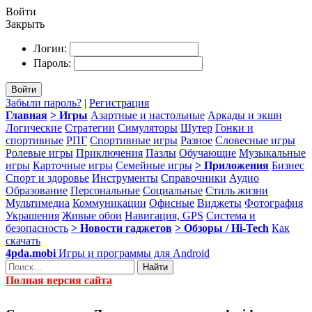
Войти
Закрыть
Логин:
Пароль:
Войти
Забыли пароль?
|
Регистрация
Главная
> Игры
Азартные и настольные
Аркады и экшн
Логические
Стратегии
Симуляторы
Шутер
Гонки и
спортивные
РПГ
Спортивные игры
Разное
Словесные игры
Ролевые игры
Приключения
Пазлы
Обучающие
Музыкальные
игры
Карточные игры
Семейные игры
> Приложения
Бизнес
Спорт и здоровье
Инструменты
Справочники
Аудио
Образование
Персональные
Социальные
Стиль жизни
Мультимедиа
Коммуникации
Офисные
Виджеты
Фотография
Украшения
Живые обои
Навигация, GPS
Система и
безопасность
> Новости гаджетов
> Обзоры / Hi-Tech
Как
скачать
4pda.mobi
Игры и программы для Android
Найти
Полная версия сайта