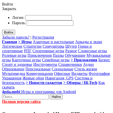
Войти
Закрыть
Логин:
Пароль:
Войти
Забыли пароль?
|
Регистрация
Главная
> Игры
Азартные и настольные
Аркады и экшн
Логические
Стратегии
Симуляторы
Шутер
Гонки и
спортивные
РПГ
Спортивные игры
Разное
Словесные игры
Ролевые игры
Приключения
Пазлы
Обучающие
Музыкальные
игры
Карточные игры
Семейные игры
> Приложения
Бизнес
Спорт и здоровье
Инструменты
Справочники
Аудио
Образование
Персональные
Социальные
Стиль жизни
Мультимедиа
Коммуникации
Офисные
Виджеты
Фотография
Украшения
Живые обои
Навигация, GPS
Система и
безопасность
> Новости гаджетов
> Обзоры / Hi-Tech
Как
скачать
4pda.mobi
Игры и программы для Android
Найти
Полная версия сайта