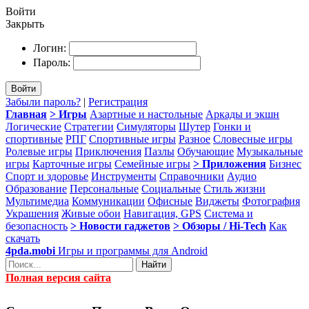
Войти
Закрыть
Логин:
Пароль:
Войти
Забыли пароль?
|
Регистрация
Главная
> Игры
Азартные и настольные
Аркады и экшн
Логические
Стратегии
Симуляторы
Шутер
Гонки и
спортивные
РПГ
Спортивные игры
Разное
Словесные игры
Ролевые игры
Приключения
Пазлы
Обучающие
Музыкальные
игры
Карточные игры
Семейные игры
> Приложения
Бизнес
Спорт и здоровье
Инструменты
Справочники
Аудио
Образование
Персональные
Социальные
Стиль жизни
Мультимедиа
Коммуникации
Офисные
Виджеты
Фотография
Украшения
Живые обои
Навигация, GPS
Система и
безопасность
> Новости гаджетов
> Обзоры / Hi-Tech
Как
скачать
4pda.mobi
Игры и программы для Android
Найти
Полная версия сайта