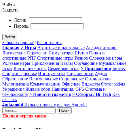
Войти
Закрыть
Логин:
Пароль:
Войти
Забыли пароль?
|
Регистрация
Главная
> Игры
Азартные и настольные
Аркады и экшн
Логические
Стратегии
Симуляторы
Шутер
Гонки и
спортивные
РПГ
Спортивные игры
Разное
Словесные игры
Ролевые игры
Приключения
Пазлы
Обучающие
Музыкальные
игры
Карточные игры
Семейные игры
> Приложения
Бизнес
Спорт и здоровье
Инструменты
Справочники
Аудио
Образование
Персональные
Социальные
Стиль жизни
Мультимедиа
Коммуникации
Офисные
Виджеты
Фотография
Украшения
Живые обои
Навигация, GPS
Система и
безопасность
> Новости гаджетов
> Обзоры / Hi-Tech
Как
скачать
4pda.mobi
Игры и программы для Android
Найти
Полная версия сайта