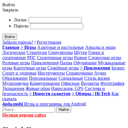
Войти
Закрыть
Логин:
Пароль:
Войти
Забыли пароль?
|
Регистрация
Главная
> Игры
Азартные и настольные
Аркады и экшн
Логические
Стратегии
Симуляторы
Шутер
Гонки и
спортивные
РПГ
Спортивные игры
Разное
Словесные игры
Ролевые игры
Приключения
Пазлы
Обучающие
Музыкальные
игры
Карточные игры
Семейные игры
> Приложения
Бизнес
Спорт и здоровье
Инструменты
Справочники
Аудио
Образование
Персональные
Социальные
Стиль жизни
Мультимедиа
Коммуникации
Офисные
Виджеты
Фотография
Украшения
Живые обои
Навигация, GPS
Система и
безопасность
> Новости гаджетов
> Обзоры / Hi-Tech
Как
скачать
4pda.mobi
Игры и программы для Android
Найти
Полная версия сайта