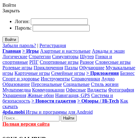
Войти
Закрыть
Логин:
Пароль:
Войти
Забыли пароль?
|
Регистрация
Главная
> Игры
Азартные и настольные
Аркады и экшн
Логические
Стратегии
Симуляторы
Шутер
Гонки и
спортивные
РПГ
Спортивные игры
Разное
Словесные игры
Ролевые игры
Приключения
Пазлы
Обучающие
Музыкальные
игры
Карточные игры
Семейные игры
> Приложения
Бизнес
Спорт и здоровье
Инструменты
Справочники
Аудио
Образование
Персональные
Социальные
Стиль жизни
Мультимедиа
Коммуникации
Офисные
Виджеты
Фотография
Украшения
Живые обои
Навигация, GPS
Система и
безопасность
> Новости гаджетов
> Обзоры / Hi-Tech
Как
скачать
4pda.mobi
Игры и программы для Android
Найти
Полная версия сайта