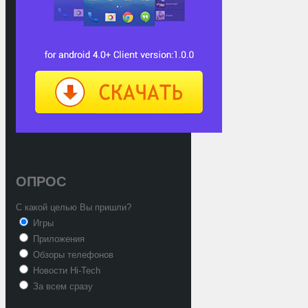
ОПРОС
С какой целью Вы пришли?
Игры
Приложения
Обзоры телефонов
Новости Hi-Tech
За всем сразу