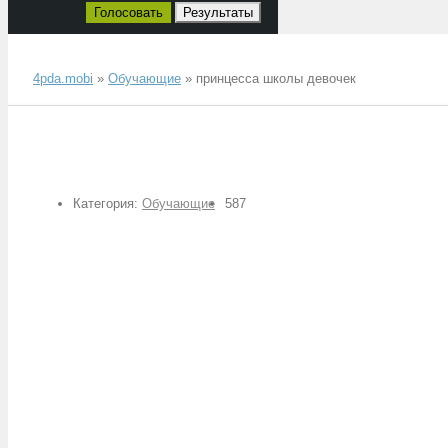
Голосовать
Результаты
4pda.mobi
»
Обучающие
» принцесса школы девочек
Категория:
Обучающие
587