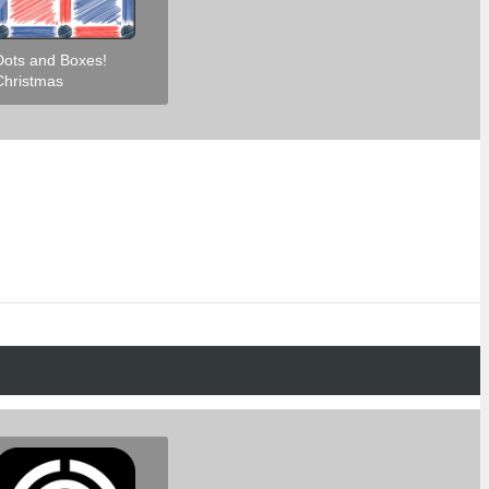
Dots and Boxes!
Christmas