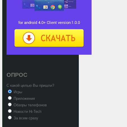
ОПРОС
С какой целью Вы пришли?
Игры
Приложения
Обзоры телефонов
Новости Hi-Tech
За всем сразу