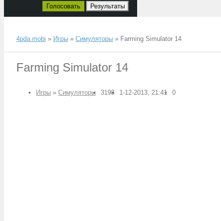
Голосовать
Результаты
4pda.mobi
»
Игры
»
Симуляторы
» Farming Simulator 14
Farming Simulator 14
Игры
»
Симуляторы
3198
1-12-2013, 21:41
0