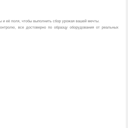
ы
и её
поля
, чтобы выполнить
сбор урожая
вашей
мечты.
контролю,
все
достоверно
по образцу
оборудования
от реальных