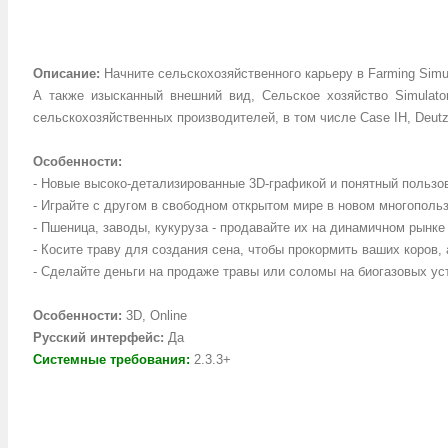
Описание
:
Начните
сельскохозяйственного
карьеру в
Farming
Simu
А также
изысканный
внешний вид,
Сельское хозяйство Simulato
сельскохозяйственных
производителей
, в том числе
Case IH,
Deutz
Особенности:
-
Новые
высоко-детализированные
3D-графикой и
понятный пользо
- Играйте
с другом
в свободном
открытом мире
в
новом
многополь
-
Пшеница,
заводы
,
кукуруза -
продавайте их
на динамичном рынке
-
Косите
траву
для создания
сена
, чтобы прокормить
ваших
коров
,
-
Сделайте
деньги на продаже
травы или
соломы
на
биогазовых ус
Особенности:
3D, Online
Русский интерфейс:
Да
Системные требования:
2.3.3+