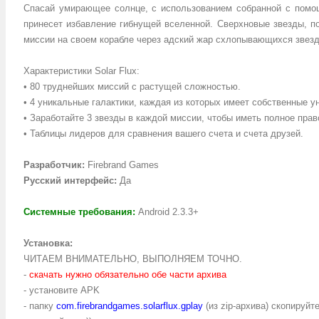
Спасай умирающее солнце, с использованием собранной с помощ
принесет избавление гибнущей вселенной. Сверхновые звезды, по
миссии на своем корабле через адский жар схлопывающихся звезд
Характеристики Solar Flux:
• 80 труднейших миссий с растущей сложностью.
• 4 уникальные галактики, каждая из которых имеет собственные 
• Заработайте 3 звезды в каждой миссии, чтобы иметь полное прав
• Таблицы лидеров для сравнения вашего счета и счета друзей.
Разработчик:
Firebrand Games
Русский интерфейс:
Да
Системные требования:
Android 2.3.3+
Установка:
ЧИТАЕМ ВНИМАТЕЛЬНО, ВЫПОЛНЯЕМ ТОЧНО.
-
скачать нужно обязательно обе части архива
- установите APK
- папку
com.firebrandgames.solarflux.gplay
(из zip-архива) скопируйт