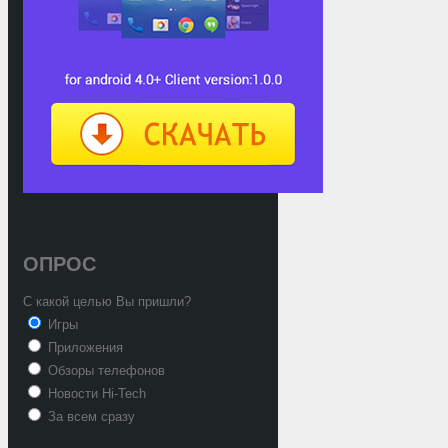
ОПРОС
С какой целью Вы пришли?
Игры
Приложения
Обзоры телефонов
Новости Hi-Tech
За всем сразу