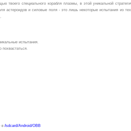
ью твоего специального корабля плазмы, в этой уникальной стратеги
ля астероидов и силовые поля - это лишь некоторые испытания из те
.
уникальные испытания.
о похвастаться.
е в
/
sdcard/Android/OBB