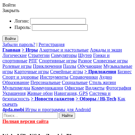
Войти
Закрыть
Логин:
Пароль:
Войти
Забыли пароль?
|
Регистрация
Главная
> Игры
Азартные и настольные
Аркады и экшн
Логические
Стратегии
Симуляторы
Шутер
Гонки и
спортивные
РПГ
Спортивные игры
Разное
Словесные игры
Ролевые игры
Приключения
Пазлы
Обучающие
Музыкальные
игры
Карточные игры
Семейные игры
> Приложения
Бизнес
Спорт и здоровье
Инструменты
Справочники
Аудио
Образование
Персональные
Социальные
Стиль жизни
Мультимедиа
Коммуникации
Офисные
Виджеты
Фотография
Украшения
Живые обои
Навигация, GPS
Система и
безопасность
> Новости гаджетов
> Обзоры / Hi-Tech
Как
скачать
4pda.mobi
Игры и программы для Android
Найти
Полная версия сайта