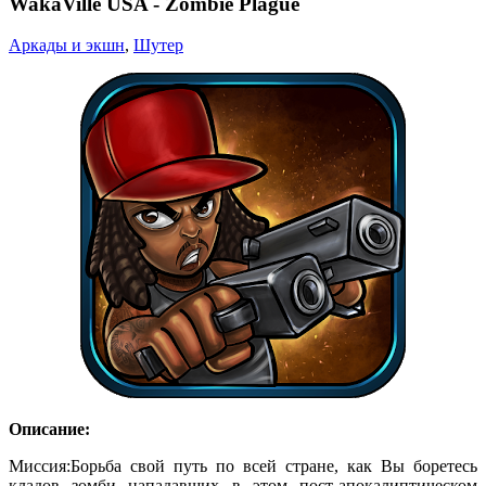
WakaVille USA - Zombie Plague
Аркады и экшн
,
Шутер
Описание:
Миссия
:
Борьба свой путь
по всей стране
, как Вы боретесь
кладов
зомби
нападавших
в этом
пост-апокалиптическом