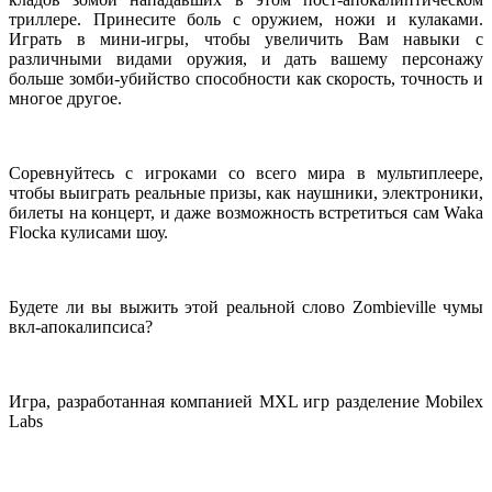
триллере
.
Принесите
боль
с оружием
, ножи и
кулаками
.
Играть
в мини-игры
, чтобы увеличить
Вам
навыки с
различными видами оружия
,
и дать
вашему персонажу
больше
зомби
-убийство
способности как
скорость, точность
и
многое другое.
Соревнуйтесь с игроками
со всего мира
в мультиплеере
,
чтобы выиграть
реальные
призы, как
наушники
, электроники,
билеты на концерт,
и даже
возможность встретиться
сам
Waka
Flocka
кулисами
шоу.
Будете ли вы выжить
этой реальной
слово
Zombieville
чумы
вкл
-апокалипсиса?
Игра, разработанная компанией
MXL
игр
разделение
Mobilex
Labs