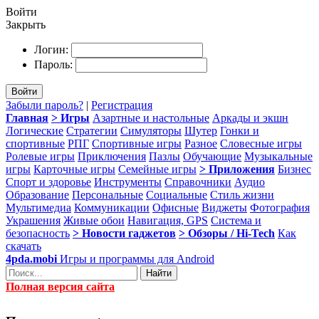
Войти
Закрыть
Логин:
Пароль:
Войти
Забыли пароль?
|
Регистрация
Главная
> Игры
Азартные и настольные
Аркады и экшн
Логические
Стратегии
Симуляторы
Шутер
Гонки и
спортивные
РПГ
Спортивные игры
Разное
Словесные игры
Ролевые игры
Приключения
Пазлы
Обучающие
Музыкальные
игры
Карточные игры
Семейные игры
> Приложения
Бизнес
Спорт и здоровье
Инструменты
Справочники
Аудио
Образование
Персональные
Социальные
Стиль жизни
Мультимедиа
Коммуникации
Офисные
Виджеты
Фотография
Украшения
Живые обои
Навигация, GPS
Система и
безопасность
> Новости гаджетов
> Обзоры / Hi-Tech
Как
скачать
4pda.mobi
Игры и программы для Android
Найти
Полная версия сайта