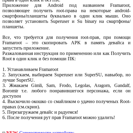
Приложение для Android под названием Framaroot,
позволяющее получить root-права на некоторые android-
смартфоны/планшеты буквально в один клик мыши. Оно
позволяет установить Superuser и Su binary на смартфоны/
планшеты.
Все, что требуется для получения root-прав, при помощи
Framaroot – это скопировать APK в память девайса и
запустить приложение.
Разжалованная инструкция по применению или как Получить
Root в один клик и без помоши ПК:
1. Устанавливаем Framaroot
2. Запускаем, выбираем Superuser или SuperSU, навыбор, но
лучше SuperSU.
3. Жмакаем Gimli, Sam, Frodo, Legolas, Aragorn, Gandalf,
Boromir т.е. любого понравившегося персонажа, если он
доступен
4. Выскочило окошко со смайликом о удачно полученых Root-
правах (см.скрин).
5. Перезагружаем девайс и радуемся!
6. После получения рут прав Framaroot можно удалить!
NEW
-Совместимости устройств;