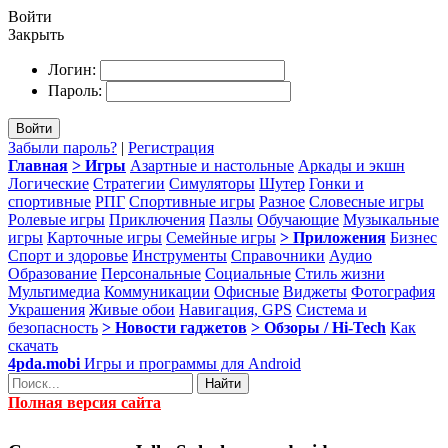
Войти
Закрыть
Логин:
Пароль:
Войти
Забыли пароль?
|
Регистрация
Главная
> Игры
Азартные и настольные
Аркады и экшн
Логические
Стратегии
Симуляторы
Шутер
Гонки и
спортивные
РПГ
Спортивные игры
Разное
Словесные игры
Ролевые игры
Приключения
Пазлы
Обучающие
Музыкальные
игры
Карточные игры
Семейные игры
> Приложения
Бизнес
Спорт и здоровье
Инструменты
Справочники
Аудио
Образование
Персональные
Социальные
Стиль жизни
Мультимедиа
Коммуникации
Офисные
Виджеты
Фотография
Украшения
Живые обои
Навигация, GPS
Система и
безопасность
> Новости гаджетов
> Обзоры / Hi-Tech
Как
скачать
4pda.mobi
Игры и программы для Android
Найти
Полная версия сайта