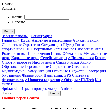
Войти
Закрыть
Логин:
Пароль:
Войти
Забыли пароль?
|
Регистрация
Главная
> Игры
Азартные и настольные
Аркады и экшн
Логические
Стратегии
Симуляторы
Шутер
Гонки и
спортивные
РПГ
Спортивные игры
Разное
Словесные игры
Ролевые игры
Приключения
Пазлы
Обучающие
Музыкальные
игры
Карточные игры
Семейные игры
> Приложения
Бизнес
Спорт и здоровье
Инструменты
Справочники
Аудио
Образование
Персональные
Социальные
Стиль жизни
Мультимедиа
Коммуникации
Офисные
Виджеты
Фотография
Украшения
Живые обои
Навигация, GPS
Система и
безопасность
> Новости гаджетов
> Обзоры / Hi-Tech
Как
скачать
4pda.mobi
Игры и программы для Android
Найти
Полная версия сайта