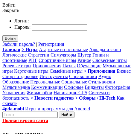
Войти
Закрыть
Логин:
Пароль:
Войти
Забыли пароль?
|
Регистрация
Главная
> Игры
Азартные и настольные
Аркады и экшн
Логические
Стратегии
Симуляторы
Шутер
Гонки и
спортивные
РПГ
Спортивные игры
Разное
Словесные игры
Ролевые игры
Приключения
Пазлы
Обучающие
Музыкальные
игры
Карточные игры
Семейные игры
> Приложения
Бизнес
Спорт и здоровье
Инструменты
Справочники
Аудио
Образование
Персональные
Социальные
Стиль жизни
Мультимедиа
Коммуникации
Офисные
Виджеты
Фотография
Украшения
Живые обои
Навигация, GPS
Система и
безопасность
> Новости гаджетов
> Обзоры / Hi-Tech
Как
скачать
4pda.mobi
Игры и программы для Android
Найти
Полная версия сайта