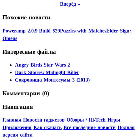
Вперёд »
Похожие новости
Poweramp 2.0.9 Build 529
Puzzles with Matches
Elder Sign:
Omens
Интересные файлы
Angry Birds Star Wars 2
Dark Stories: Midnight Killer
Сокровища Монтесумы 3 (2013)
Комментарии (0)
Навигация
Главная
Новости гаджетов
Обзоры / Hi-Tech
Игры
Приложения
Как скачать
Все последние новости
Полная
версия сайта