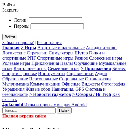
Войти
Закрыть
Логин:
Пароль:
Войти
Забыли пароль?
|
Регистрация
Главная
> Игры
Азартные и настольные
Аркады и экшн
Логические
Стратегии
Симуляторы
Шутер
Гонки и
спортивные
РПГ
Спортивные игры
Разное
Словесные игры
Ролевые игры
Приключения
Пазлы
Обучающие
Музыкальные
игры
Карточные игры
Семейные игры
> Приложения
Бизнес
Спорт и здоровье
Инструменты
Справочники
Аудио
Образование
Персональные
Социальные
Стиль жизни
Мультимедиа
Коммуникации
Офисные
Виджеты
Фотография
Украшения
Живые обои
Навигация, GPS
Система и
безопасность
> Новости гаджетов
> Обзоры / Hi-Tech
Как
скачать
4pda.mobi
Игры и программы для Android
Найти
Полная версия сайта