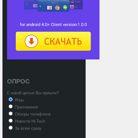
ОПРОС
С какой целью Вы пришли?
Игры
Приложения
Обзоры телефонов
Новости Hi-Tech
За всем сразу