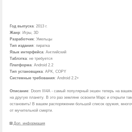
Год выпуска
: 2013 г.
Жанр
: Игры, 3D
Разработчик
: Умельцы
Тип издания
: пиратка
Язык интерфейса
: Английский
Таблэтка
: не требуется
Платформа
: Android 2.2
Тип установщика
: APK, COPY
Системные требования
: Android 2.2+
Описание
: Doom III4A - самый популярный экшен теперь на ваше
на другую планету. В это раз земляне освоили Марс и открыли та
остановить! В вашем распоряжении большой список оружия, многоч
от мучительной смерти.
Доп. информация