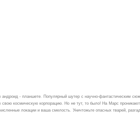
м андроид - планшете. Популярный шутер с научно-фантастическим сюж
м свою космическую корпорацию. Но не тут, то было! На Марс проникаю
исленные локации и ваша смелость. Уничтожьте опасных тварей, разга