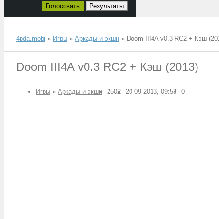
Голосовать
Результаты
4pda.mobi
»
Игры
»
Аркады и экшн
» Doom III4A v0.3 RC2 + Кэш (20
Doom III4A v0.3 RC2 + Кэш (2013)
Игры
»
Аркады и экшн
2502
20-09-2013, 09:53
0