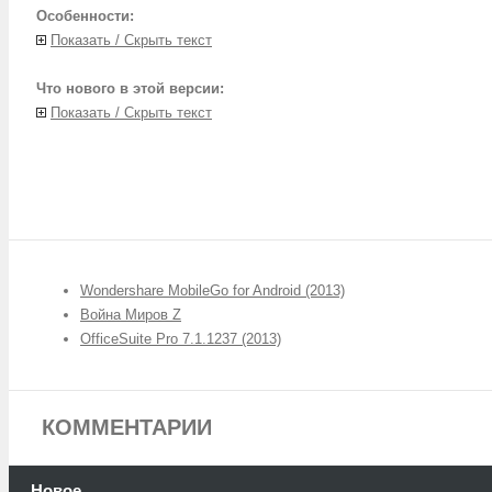
Особенности:
Показать / Скрыть текст
Что нового в этой версии:
Показать / Скрыть текст
Wondershare MobileGo for Android (2013)
Война Миров Z
OfficeSuite Pro 7.1.1237 (2013)
КОММЕНТАРИИ
Новое