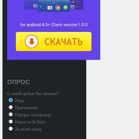
ОПРОС
С какой целью Вы пришли?
Игры
Приложения
Обзоры телефонов
Новости Hi-Tech
За всем сразу