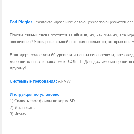
Bad Piggies
- создайте идеальное летающее/ползающее/катящееся
Плохие свиньи снова охотятся за яйцами, но, как обычно, все и
назначения? У коварных свиней есть ряд предметов, которые они 
Благодаря более чем 60 уровням и новым обновлениям, вас ожида
дополнительных головоломок! СОВЕТ: Для достижения целей иног
другому!
Системные требования:
ARMv7
Инструкция по установке:
1) Скинуть *apk-файлы на карту SD
2) Установить
3) Играть