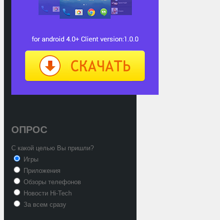
ОПРОС
С какой целью Вы пришли?
Игры
Приложения
Обзоры телефонов
Новости Hi-Tech
За всем сразу