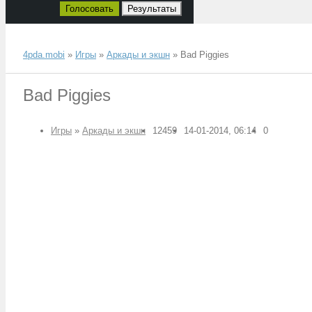
Голосовать
Результаты
4pda.mobi
»
Игры
»
Аркады и экшн
» Bad Piggies
Bad Piggies
Игры
»
Аркады и экшн
12459
14-01-2014, 06:14
0