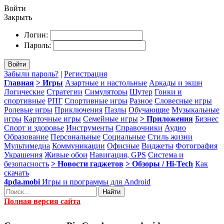
Войти
Закрыть
Логин:
Пароль:
Войти
Забыли пароль?
|
Регистрация
Главная
> Игры
Азартные и настольные
Аркады и экшн
Логические
Стратегии
Симуляторы
Шутер
Гонки и
спортивные
РПГ
Спортивные игры
Разное
Словесные игры
Ролевые игры
Приключения
Пазлы
Обучающие
Музыкальные
игры
Карточные игры
Семейные игры
> Приложения
Бизнес
Спорт и здоровье
Инструменты
Справочники
Аудио
Образование
Персональные
Социальные
Стиль жизни
Мультимедиа
Коммуникации
Офисные
Виджеты
Фотография
Украшения
Живые обои
Навигация, GPS
Система и
безопасность
> Новости гаджетов
> Обзоры / Hi-Tech
Как
скачать
4pda.mobi
Игры и программы для Android
Найти
Полная версия сайта