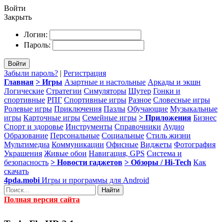
Войти
Закрыть
Логин:
Пароль:
Войти
Забыли пароль?
|
Регистрация
Главная
> Игры
Азартные и настольные
Аркады и экшн
Логические
Стратегии
Симуляторы
Шутер
Гонки и
спортивные
РПГ
Спортивные игры
Разное
Словесные игры
Ролевые игры
Приключения
Пазлы
Обучающие
Музыкальные
игры
Карточные игры
Семейные игры
> Приложения
Бизнес
Спорт и здоровье
Инструменты
Справочники
Аудио
Образование
Персональные
Социальные
Стиль жизни
Мультимедиа
Коммуникации
Офисные
Виджеты
Фотография
Украшения
Живые обои
Навигация, GPS
Система и
безопасность
> Новости гаджетов
> Обзоры / Hi-Tech
Как
скачать
4pda.mobi
Игры и программы для Android
Найти
Полная версия сайта