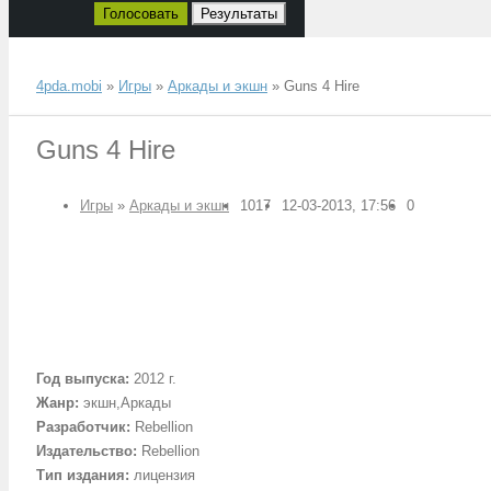
Голосовать
Результаты
4pda.mobi
»
Игры
»
Аркады и экшн
» Guns 4 Hire
Guns 4 Hire
Игры
»
Аркады и экшн
1017
12-03-2013, 17:56
0
Год выпуска
:
2012 г.
Жанр
:
экшн,Аркады
Разработчик
:
Rebellion
Издательство
:
Rebellion
Тип издания
:
лицензия