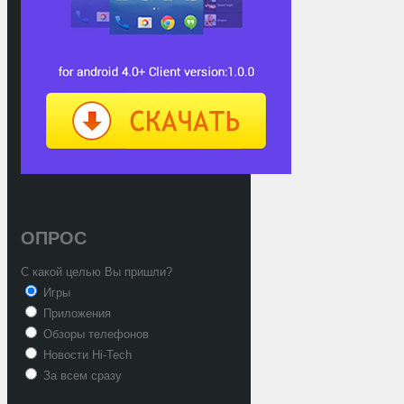
ОПРОС
С какой целью Вы пришли?
Игры
Приложения
Обзоры телефонов
Новости Hi-Tech
За всем сразу