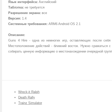
Язык интерфейса
:
Английский
Таблэтка
:
не требуется
Разрешение экрана
:
все
Версия
:
1.4
Системные требования
:
ARM6 Android OS 2.1
Описание
:
Guns 4 Hire - одна из немногих игр, оставляющих после себя
Местоположение действий - ближний восток. Нужно сражаться с 
собирать ценную информацию о местонахождении очередной групп
Wreck-it Ralph
Death Rally
Trainz Simulator