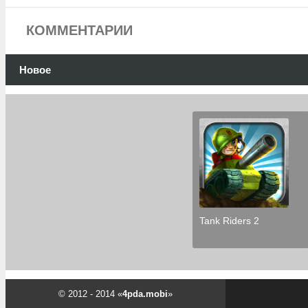
КОММЕНТАРИИ
Новое
Tank Riders 2
© 2012 - 2014 «
4pda.mobi
»