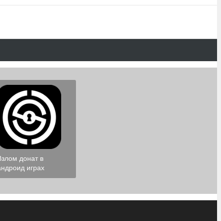
Взлом донат в
андроид играх