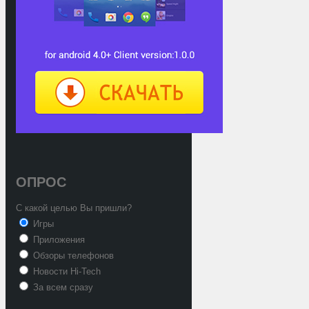
ОПРОС
С какой целью Вы пришли?
Игры
Приложения
Обзоры телефонов
Новости Hi-Tech
За всем сразу