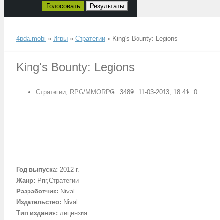
Голосовать
Результаты
4pda.mobi
»
Игры
»
Стратегии
» King's Bounty: Legions
King's Bounty: Legions
Стратегии
,
RPG/MMORPG
3489
11-03-2013, 18:41
0
Год выпуска
:
2012 г.
Жанр
:
Рпг,Стратегии
Разработчик
:
Nival
Издательство
:
Nival
Тип издания
:
лицензия