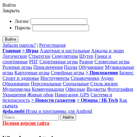
Войти
Закрыть
Логин:
Пароль:
Войти
Забыли пароль?
|
Регистрация
Главная
> Игры
Азартные и настольные
Аркады и экшн
Логические
Стратегии
Симуляторы
Шутер
Гонки и
спортивные
РПГ
Спортивные игры
Разное
Словесные игры
Ролевые игры
Приключения
Пазлы
Обучающие
Музыкальные
игры
Карточные игры
Семейные игры
> Приложения
Бизнес
Спорт и здоровье
Инструменты
Справочники
Аудио
Образование
Персональные
Социальные
Стиль жизни
Мультимедиа
Коммуникации
Офисные
Виджеты
Фотография
Украшения
Живые обои
Навигация, GPS
Система и
безопасность
> Новости гаджетов
> Обзоры / Hi-Tech
Как
скачать
4pda.mobi
Игры и программы для Android
Найти
Полная версия сайта