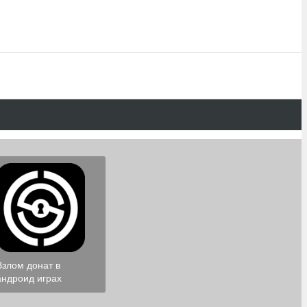
Взлом донат в
андроид играх