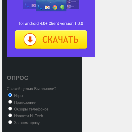
ОПРОС
С какой целью Вы пришли?
Игры
Приложения
Обзоры телефонов
Новости Hi-Tech
За всем сразу