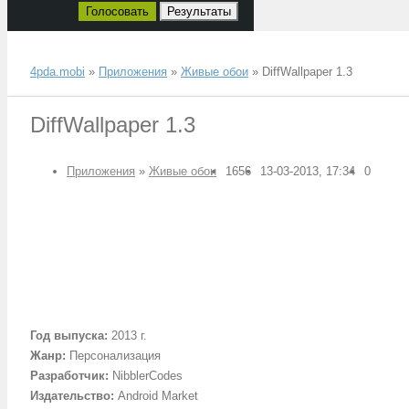
Голосовать
Результаты
4pda.mobi
»
Приложения
»
Живые обои
» DiffWallpaper 1.3
DiffWallpaper 1.3
Приложения
»
Живые обои
1656
13-03-2013, 17:34
0
Год выпуска
:
2013 г.
Жанр
:
Персонализация
Разработчик
:
NibblerCodes
Издательство
:
Android Market