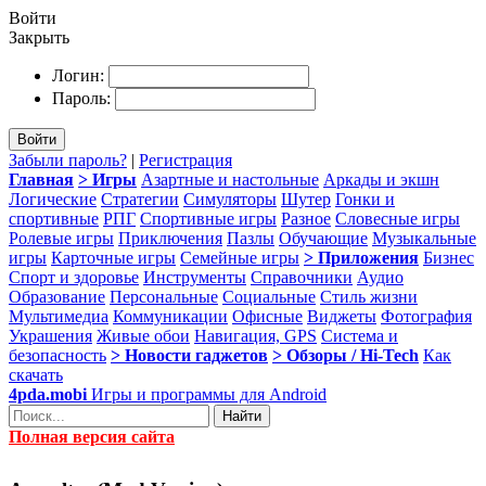
Войти
Закрыть
Логин:
Пароль:
Войти
Забыли пароль?
|
Регистрация
Главная
> Игры
Азартные и настольные
Аркады и экшн
Логические
Стратегии
Симуляторы
Шутер
Гонки и
спортивные
РПГ
Спортивные игры
Разное
Словесные игры
Ролевые игры
Приключения
Пазлы
Обучающие
Музыкальные
игры
Карточные игры
Семейные игры
> Приложения
Бизнес
Спорт и здоровье
Инструменты
Справочники
Аудио
Образование
Персональные
Социальные
Стиль жизни
Мультимедиа
Коммуникации
Офисные
Виджеты
Фотография
Украшения
Живые обои
Навигация, GPS
Система и
безопасность
> Новости гаджетов
> Обзоры / Hi-Tech
Как
скачать
4pda.mobi
Игры и программы для Android
Найти
Полная версия сайта