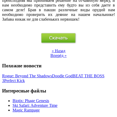
преисподняя мы принимаем решение на отчаянную мерку, и
нам необходимо представить ему будто вы из себя даете в
самом деле! Брав в пакши различные виды орудий нам
необходимо проверить их деяние на нашем начальнике!
Забава никак не для слабеньких нервишек!
« Назад
Вперёд »
Похожие новости
Rogue: Beyond The Shadows
Doodle God
BEAT THE BOSS
3
Perfect Kick
Интересные файлы
Biotix: Phage Genesis
Ski Safari: Adventure Time
Magic Rampage