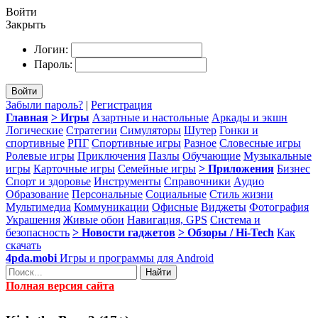
Войти
Закрыть
Логин:
Пароль:
Войти
Забыли пароль?
|
Регистрация
Главная
> Игры
Азартные и настольные
Аркады и экшн
Логические
Стратегии
Симуляторы
Шутер
Гонки и
спортивные
РПГ
Спортивные игры
Разное
Словесные игры
Ролевые игры
Приключения
Пазлы
Обучающие
Музыкальные
игры
Карточные игры
Семейные игры
> Приложения
Бизнес
Спорт и здоровье
Инструменты
Справочники
Аудио
Образование
Персональные
Социальные
Стиль жизни
Мультимедиа
Коммуникации
Офисные
Виджеты
Фотография
Украшения
Живые обои
Навигация, GPS
Система и
безопасность
> Новости гаджетов
> Обзоры / Hi-Tech
Как
скачать
4pda.mobi
Игры и программы для Android
Найти
Полная версия сайта