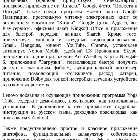
привычных сервисов присутствуют "Яндекс.Карты",
поисковое приложение от "Яндекс", Google.Фото, "Новости и
Погода". Также среди программ можно найти Google
Навигацию, простенькую читалку электронных книг со
встроенным магазином "Книги", Google Диск, Адреса, все
Play-сервисы, офисный пакет Kingsoft Office и приложение
для быстрой передачи данных Shareit. Кроме того,
присутствует удобный и всеядный видеопроигрыватель,
Gmail, Hangouts, клиент YouTube, Chrome, установлен
антивирус Norton Mobile, удобный ES Проводник, Skype,
неплохое погодное приложение AccuWeather, Карты Navigate
6, приложение "Загрузки", позволяющее быстро получить
доступ к скачанным файлам, функциональный диспетчер
питания, позволяющий отслеживать расход батареи,
приложение Dolby для тонкой настройки звучания устройства
в различных режимах.
Lenovo добавила и обучающие приложения: программа Yoga
Tablet содержит демо-видео, поясняющее, как использовать
устройство. В дополнение к ней прилагается подробная
инструкция на русском языке, доходчиво поясняющая, как
пользоваться Android.
Также предустановлено простое и красивое приложение
диктофона, функциональный калькулятор, собственное
приложение камеры, программа Play Music. Особенно