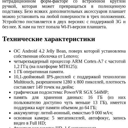
нетрадиционном форм-факторе со встроенной круглой
ручкой, которая может превращаться в полноценную
подставку. Безо всяких дополнительных аксессуаров планшет
можно установить на любой поверхности в трех положениях.
Устройство поставляется в двух версиях: с поддержкой 3G и
без нее. К нам на тест попала Wi-Fi-версия планшета.
Технические характеристики
ОС Android 4.2 Jelly Bean, поверх которой установлена
собственная оболочка от Lenovo;
четырехъядерный процессор ARM Cortex-A7 с частотой
1,2 ГГц (на платформе MT8125);
1 ГБ оперативная памяти.
10,1-дюймовый IPS-дисплей с поддержкой технологии
Multitouch, разрешением 1280 x 800 пикселей, плотность
составляет 149 точек на дюйм;
графическая подсистема: PowerVR SGX 544MP;
память для хранения данных: 16 ГБ (из них
пользователю доступно чуть меньше 13 ГБ), имеется
поддержка карт памяти объемом до 64 ГБ;
аккумулятор: литий-ионный, емкостью 9 000 мАч;
основная камера: 5 мегапикселей, автофокус, запись
видео в Full HD;