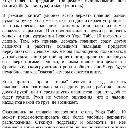
Yoga Tablet 10 предлагает три режима использования: hold
(книга), tilt (клавиатура) и stand (консоль).
В режиме "книга" удобнее всего держать планшет одной
рукой за ручку. Если же взяться за один из краев устройства,
то практически наверняка динамик или одна из камер
окажутся закрытыми. Противоположная от ручки грань очень
тонкая, и при удержании Lenovo Yoga Tablet 10 врезается в
ладонь. Тем, кто привык держать планшет сразу двумя
ладонями и работать большими пальцами, придется
переучиваться. Левшам же, чтобы полноценно пользоваться
устройством в портретной ориентации, придется повернуть
его вверх ногами. Однако, в таком положении делать на
фронтальную камеру автопортреты и общаться по Skype будет
неудобно, так как "глазок" камеры окажется внизу.
Если принять "правила игры” Lenovo и всегда держать
планшет исключительно за середину ручки, работая с ним
другой рукой, найти среди других планшетов вариант удобнее
будет трудно. Руки не устают, ощущения, что в ладони
находится какой-то груз, не возникает.
Оказавшись на гладкой поверхности стола, Yoga Tablet 10
может продемонстрировать еще более удобные варианты
расположения. Откинув подставку и облокотив на нее
планшет в горизонтальной ориентации, вы получите позицию