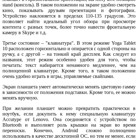
stand (консоль). В таком положении на экране удобно смотреть
кино, показывать друзьям презентации и фотографии.
Устройство наклоняется в пределах 110-135 градусов. Это
позволяет найти идеальный угол обзора при просмотре
контента с разных точек, более точно навести фронтальную
камеру в Skype и т.д.
Третье состояние – "клавиатура". В этом режиме Yoga Tablet
10 расположен горизонтально и опирается с одной стороны на
ручку, а с другой – на тонкий край дисплея. Как следует из
названия, этот режим особенно удобен для того, чтобы
печатать: текст набирается ненамного медленнее, чем на
полноценной клавиатуре. Кроме того, в таком положении
очень удобно играть в игры, управляемые свайпами.
Экран планшета умеет автоматически менять цветовую гамму
в зависимости от положения подставки. Кроме того, ее можно
менять вручную.
При желании планшет можно превратить практически в
ноутбук, если докупить к нему специальную клавиатуру
Accutype от Lenovo. Она соединяется с устройством по
Bluetooth и выполняет роль крышки на экран во время
переноски. Конечно, Android сложно полноценно
использовать в качестве десктопной ОС, но тем не менее, если