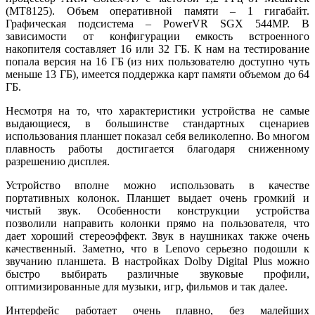
(MT8125). Объем оперативной памяти – 1 гигабайт.
Графическая подсистема – PowerVR SGX 544MP. В
зависимости от конфигурации емкость встроенного
накопителя составляет 16 или 32 ГБ. К нам на тестирование
попала версия на 16 ГБ (из них пользователю доступно чуть
меньше 13 ГБ), имеется поддержка карт памяти объемом до 64
ГБ.
Несмотря на то, что характеристики устройства не самые
выдающиеся, в большинстве стандартных сценариев
использования планшет показал себя великолепно. Во многом
плавность работы достигается благодаря сниженному
разрешению дисплея.
Устройство вполне можно использовать в качестве
портативных колонок. Планшет выдает очень громкий и
чистый звук. Особенности конструкции устройства
позволили направить колонки прямо на пользователя, что
дает хороший стереоэффект. Звук в наушниках также очень
качественный. Заметно, что в Lenovo серьезно подошли к
звучанию планшета. В настройках Dolby Digital Plus можно
быстро выбирать различные звуковые профили,
оптимизированные для музыки, игр, фильмов и так далее.
Интерфейс работает очень плавно, без малейших