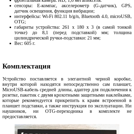
фронтальная камера: HD, 1,6 мегапикселя.
сенсоры: E-компас, акселерометр (G-датчик), GPS,
датчик освещения, функция вибрации;
интерфейсы: Wi-Fi 802.11 b/g/n, Bluetooth 4.0, microUSB,
OTG;
габариты устройства: 261 х 180 х 3 (в самой тонкой
точке) до 8,1 (перед подставкой) мм; толщина
цилиндрической ручки-подставки: 21 мм;
Вес: 605 г.
Комплектация
Устройство поставляется в элегантной черной коробке,
внутри которой находятся непосредственно сам планшет,
MicroUSB-кабель средней длины, адаптер для подключения к
розетке, пакетик с двумя крохотными защитными наклейками,
которые рекомендуется прикрепить к краям встроенной в
планшет подставки, а также инструкция по эксплуатации. Ни
наушников, ни OTG-переходника в комплекте не
предоставляется.