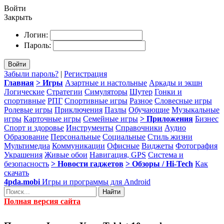
Войти
Закрыть
Логин:
Пароль:
Войти
Забыли пароль?
|
Регистрация
Главная
> Игры
Азартные и настольные
Аркады и экшн
Логические
Стратегии
Симуляторы
Шутер
Гонки и
спортивные
РПГ
Спортивные игры
Разное
Словесные игры
Ролевые игры
Приключения
Пазлы
Обучающие
Музыкальные
игры
Карточные игры
Семейные игры
> Приложения
Бизнес
Спорт и здоровье
Инструменты
Справочники
Аудио
Образование
Персональные
Социальные
Стиль жизни
Мультимедиа
Коммуникации
Офисные
Виджеты
Фотография
Украшения
Живые обои
Навигация, GPS
Система и
безопасность
> Новости гаджетов
> Обзоры / Hi-Tech
Как
скачать
4pda.mobi
Игры и программы для Android
Найти
Полная версия сайта