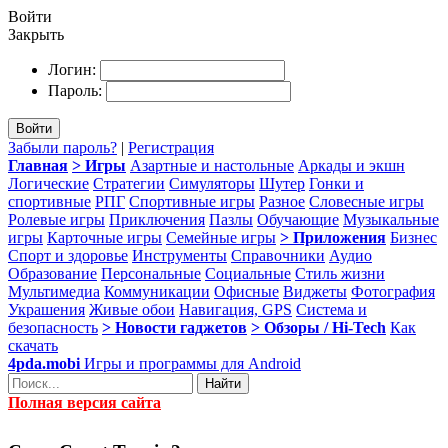
Войти
Закрыть
Логин:
Пароль:
Войти
Забыли пароль?
|
Регистрация
Главная
> Игры
Азартные и настольные
Аркады и экшн
Логические
Стратегии
Симуляторы
Шутер
Гонки и
спортивные
РПГ
Спортивные игры
Разное
Словесные игры
Ролевые игры
Приключения
Пазлы
Обучающие
Музыкальные
игры
Карточные игры
Семейные игры
> Приложения
Бизнес
Спорт и здоровье
Инструменты
Справочники
Аудио
Образование
Персональные
Социальные
Стиль жизни
Мультимедиа
Коммуникации
Офисные
Виджеты
Фотография
Украшения
Живые обои
Навигация, GPS
Система и
безопасность
> Новости гаджетов
> Обзоры / Hi-Tech
Как
скачать
4pda.mobi
Игры и программы для Android
Найти
Полная версия сайта