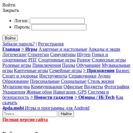
Войти
Закрыть
Логин:
Пароль:
Войти
Забыли пароль?
|
Регистрация
Главная
> Игры
Азартные и настольные
Аркады и экшн
Логические
Стратегии
Симуляторы
Шутер
Гонки и
спортивные
РПГ
Спортивные игры
Разное
Словесные игры
Ролевые игры
Приключения
Пазлы
Обучающие
Музыкальные
игры
Карточные игры
Семейные игры
> Приложения
Бизнес
Спорт и здоровье
Инструменты
Справочники
Аудио
Образование
Персональные
Социальные
Стиль жизни
Мультимедиа
Коммуникации
Офисные
Виджеты
Фотография
Украшения
Живые обои
Навигация, GPS
Система и
безопасность
> Новости гаджетов
> Обзоры / Hi-Tech
Как
скачать
4pda.mobi
Игры и программы для Android
Найти
Полная версия сайта